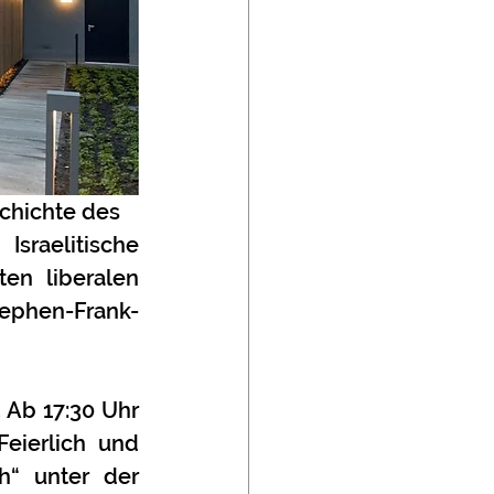
schichte des
aelitische 
n liberalen 
tephen-Frank-
Ab 17:30 Uhr 
ierlich und 
“ unter der 