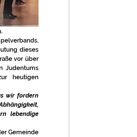
. 
pelverbands, 
utung dieses 
aße vor über 
n Judentums 
r heutigen 
 wir fordern 
bhängigkeit, 
n lebendige 
 der Gemeinde 