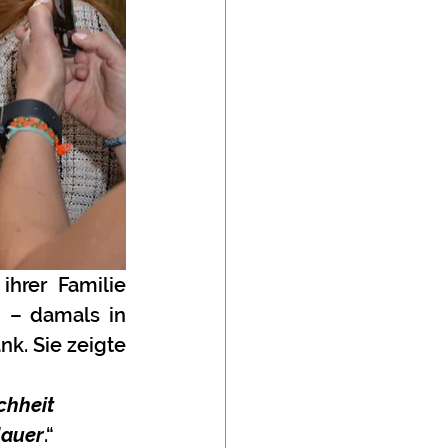
hrer Familie 
 – damals in 
k. Sie zeigte 
chheit
Mauer
.“