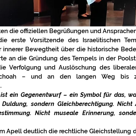
ten die offiziellen Begrüßungen und Ansprachen
die erste Vorsitzende des Israelitischen Tem
r innerer Bewegtheit über die historische Bede
rte an die Gründung des Tempels in der Poolstr
die Verfolgung und Auslöschung des liberale
choah – und an den langen Weg bis zu
.
ist ein Gegenentwurf – ein Symbol für das, was
 Duldung, sondern Gleichberechtigung. Nicht A
estimmung. Nicht museale Erinnerung, sonder
rem Apell deutlich die rechtliche Gleichstellung