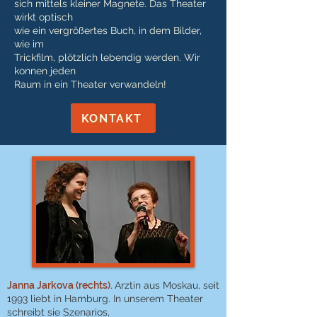
sich mittels kleiner Magnete. Das Theater
wirkt optisch
wie ein vergrößertes Buch, in dem Bilder,
wie im
Trickfilm, plötzlich lebendig werden. Wir
konnen jeden
Raum in ein Theater verwandeln!
KONTAKT
Janna Jarkova (rechts).
Arztin aus Moskau, seit
1993 liebt in Hamburg. In unserem Theater
schreibt sie Szenarios,