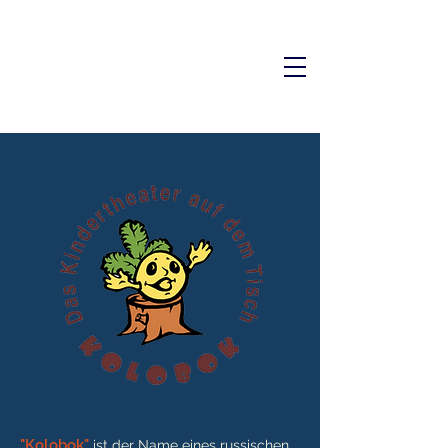
"Kolobok"
ist der Name eines russischen