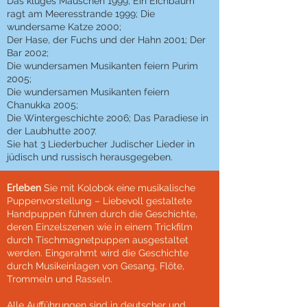
Das kluges Mauschen 1999; Ein Eichbaum
ragt am Meeresstrande 1999; Die
wundersame Katze 2000;
Der Hase, der Fuchs und der Hahn 2001; Der
Bar 2002;
Die wundersamen Musikanten feiern Purim
2005;
Die wundersamen Musikanten feiern
Chanukka 2005;
Die Wintergeschichte 2006; Das Paradiese in
der Laubhutte 2007.
Sie hat 3 Liederbucher Judischer Lieder in
jüdisch und russisch herausgegeben.
Erleben
Sie mit Kolobok eine musikalische
Puppenvorstellung – Liebevoll gestaltete
Handpuppen führen durch die Geschichte,
deren Einzelszenen wie in einem Trickfilm
durch Tischmagnetpuppen ausgestaltet
werden. Eingerahmt wird die Geschichte
durch Musikeinlagen von Gesang, Flöte,
Trommeln und Rasseln.
Alle Aufführungen sind in deutscher und