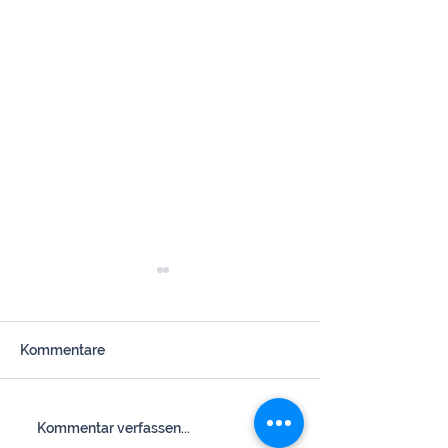
Kommentare
Herzliche Einladung zur
Herzliche Einl
Kommentar verfassen...