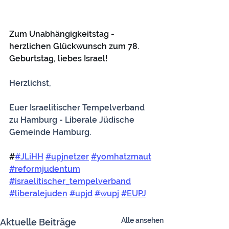
Zum Unabhängigkeitstag - 
herzlichen Glückwunsch zum 78. 
Geburtstag, liebes Israel!
Herzlichst,
Euer Israelitischer Tempelverband 
zu Hamburg - Liberale Jüdische 
Gemeinde Hamburg.
#
#JLiHH
#upjnetzer
#yomhatzmaut
#reformjudentum
#israelitischer_tempelverband
#liberalejuden
#upjd
#wupj
#EUPJ
Alle ansehen
Aktuelle Beiträge