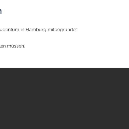
n
e Judentum in Hamburg mitbegründet
len müssen.​​