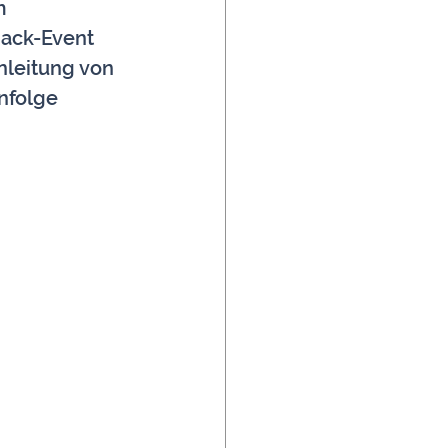
m 
ack-Event 
nleitung von 
nfolge 