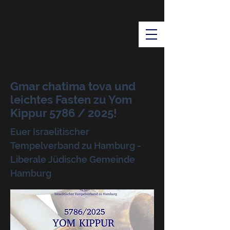
Gmar chatima tova und
leichtes Fasten zu Yom
Kippur 5786 / 2025!
Euer Israelitischer
Tempelverband zu Hamburg -
Liberale Jüdische Gemeinde
Hamburg