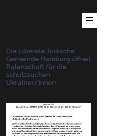
Die Liberale Jüdische
Gemeinde Hamburg öffnet
Patenschaft für die
schutzsuchen
Ukrainer/Innen