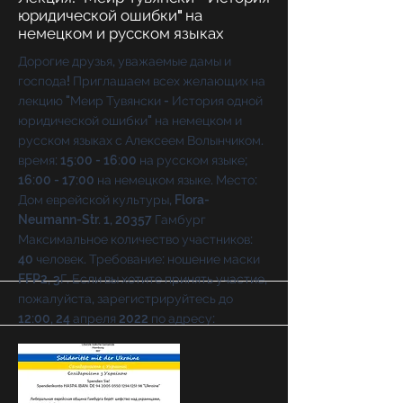
юридической ошибки" на
немецком и русском языках
Дорогие друзья, уважаемые дамы и
господа! Приглашаем всех желающих на
лекцию "Меир Тувянски - История одной
юридической ошибки" на немецком и
русском языках с Алексеем Волынчиком.
время: 15:00 - 16:00 на русском языке;
16:00 - 17:00 на немецком языке. Место:
Дом еврейской культуры, Flora-
Neumann-Str. 1, 20357 Гамбург
Максимальное количество участников:
40 человек. Требование: ношение маски
FFP2, 3Г. Если вы хотите принять участие,
пожалуйста, зарегистрируйтесь до
12:00, 24 апреля 2022 по адресу:
https://events.guestoo.de/LJGH
или
bfd@davidstern.de
. Участие бесплатное.
После регистрации участие также
возможно через ZOOM! Если у вас есть