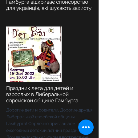
Гамбурга відкриває спонсорство
для українців, які шукають захисту
More
Праздник лета для детей и
взрослых в Либеральной
еврейской общине Гамбурга
Дорогие дети и родители, Дорогие друзья
Либеральной еврейской общины
Гамбурга! Сердечно приглашаем вас на
ежегодный детский летний праздник в
Дом еврейской культуры в воскресенье,