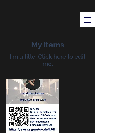
My Items
I'm a title. ​Click here to edit
me.