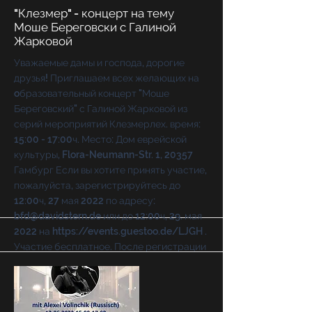
"Клезмер" - концерт на тему
Моше Береговски с Галиной
Жарковой
Уважаемые дамы и господа, дорогие
друзья! Приглашаем всех желающих на
oбразовательный концерт "Моше
Береговский" с Галиной Жарковой из
серий мероприятий Клезмерлех. время:
15:00 - 17:00ч. Место: Дом еврейской
культуры, Flora-Neumann-Str. 1, 20357
Гамбург Если вы хотите принять участие,
пожалуйста, зарегистрируйтесь до
12:00ч, 27 мая 2022 по адресу:
bfd@davidstern.de
или до 12:00ч, 29. мая
2022 на
https://events.guestoo.de/LJGH
.
Участие бесплатное. После регистрации
участие также возможно через ZOOM!
Если у вас есть какие-либо вопросы,
пожалуйста, свяжитесь с нами по адресу
info@davidstern.de
. Здесь флайер с