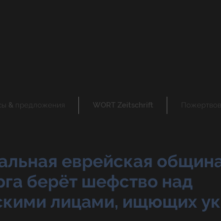
сы & предложения
WORT Zeitschrift
Пожертвов
альная еврейская общин
рга берёт шефство над
скими лицами, ищющих у