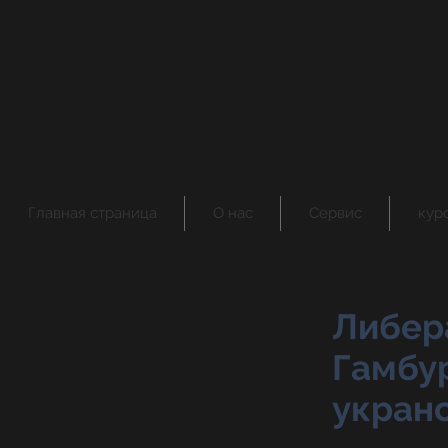
Главная страница
О нас
Сервис
кур
Либер
Гамбу
укран