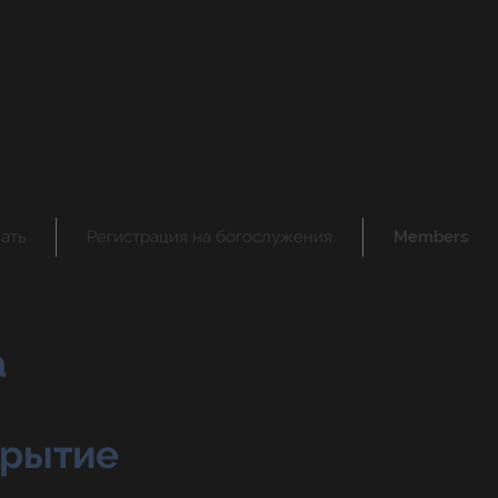
ать
Регистрация на богослужения
Members
а
крытие