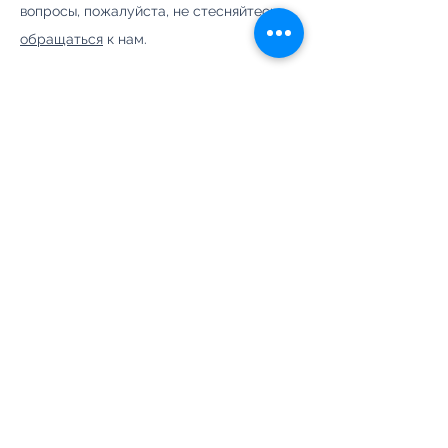
вопросы, пожалуйста, не стесняйтесь
обращаться
к нам.
Сканируйте,
чтобы
пожертвовать
Импрессум
|
Защита данных
|
Членство
|
Поддержите
нас
|
Контакты