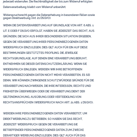
jederzeit widerrufen. Die Rechtmäßigkeit der bis zum Widerruf erfolgten
Datenverarbeitung bleibt vom Widerruf unberührt.
Widerspruchsrecht gegen die Datenerhebung in besonderen Fällen sowie
gegen Direktwerbung (Art. 21 DSGVO)
WENN DIE DATENVERARBEITUNG AUF GRUNDLAGE VON ART. 6 ABS. 1
LIT. E ODER F DSGVO ERFOLGT, HABEN SIE JEDERZEIT DAS RECHT, AUS
GRÜNDEN, DIE SICH AUS IHRER BESONDEREN SITUATION ERGEBEN,
GEGEN DIE VERARBEITUNG IHRER PERSONENBEZOGENEN DATEN
WIDERSPRUCH EINZULEGEN; DIES GILT AUCH FÜR EIN AUF DIESE
BESTIMMUNGEN GESTÜTZTES PROFILING. DIE JEWEILIGE
RECHTSGRUNDLAGE, AUF DENEN EINE VERARBEITUNG BERUHT,
ENTNEHMEN SIE DIESER DATENSCHUTZERKLÄRUNG. WENN SIE
WIDERSPRUCH EINLEGEN, WERDEN WIR IHRE BETROFFENEN
PERSONENBEZOGENEN DATEN NICHT MEHR VERARBEITEN, ES SEI
DENN, WIR KÖNNEN ZWINGENDE SCHUTZWÜRDIGE GRÜNDE FÜR DIE
VERARBEITUNG NACHWEISEN, DIE IHRE INTERESSEN, RECHTE UND
FREIHEITEN ÜBERWIEGEN ODER DIE VERARBEITUNG DIENT DER
GELTENDMACHUNG, AUSÜBUNG ODER VERTEIDIGUNG VON
RECHTSANSPRÜCHEN (WIDERSPRUCH NACH ART. 21 ABS. 1 DSGVO).
WERDEN IHRE PERSONENBEZOGENEN DATEN VERARBEITET, UM
DIREKTWERBUNG ZU BETREIBEN, SO HABEN SIE DAS RECHT,
JEDERZEIT WIDERSPRUCH GEGEN DIE VERARBEITUNG SIE
BETREFFENDER PERSONENBEZOGENER DATEN ZUM ZWECKE
DERARTIGER WERBUNG EINZULEGEN; DIES GILT AUCH FÜR DAS