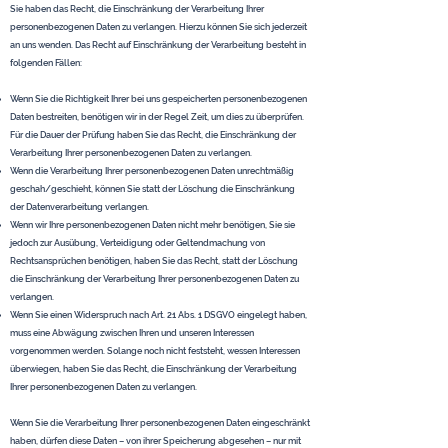
Sie haben das Recht, die Einschränkung der Verarbeitung Ihrer
personenbezogenen Daten zu verlangen. Hierzu können Sie sich jederzeit
an uns wenden. Das Recht auf Einschränkung der Verarbeitung besteht in
folgenden Fällen:
Wenn Sie die Richtigkeit Ihrer bei uns gespeicherten personenbezogenen
Daten bestreiten, benötigen wir in der Regel Zeit, um dies zu überprüfen.
Für die Dauer der Prüfung haben Sie das Recht, die Einschränkung der
Verarbeitung Ihrer personenbezogenen Daten zu verlangen.
Wenn die Verarbeitung Ihrer personenbezogenen Daten unrechtmäßig
geschah/geschieht, können Sie statt der Löschung die Einschränkung
der Datenverarbeitung verlangen.
Wenn wir Ihre personenbezogenen Daten nicht mehr benötigen, Sie sie
jedoch zur Ausübung, Verteidigung oder Geltendmachung von
Rechtsansprüchen benötigen, haben Sie das Recht, statt der Löschung
die Einschränkung der Verarbeitung Ihrer personenbezogenen Daten zu
verlangen.
Wenn Sie einen Widerspruch nach Art. 21 Abs. 1 DSGVO eingelegt haben,
muss eine Abwägung zwischen Ihren und unseren Interessen
vorgenommen werden. Solange noch nicht feststeht, wessen Interessen
überwiegen, haben Sie das Recht, die Einschränkung der Verarbeitung
Ihrer personenbezogenen Daten zu verlangen.
Wenn Sie die Verarbeitung Ihrer personenbezogenen Daten eingeschränkt
haben, dürfen diese Daten – von ihrer Speicherung abgesehen – nur mit