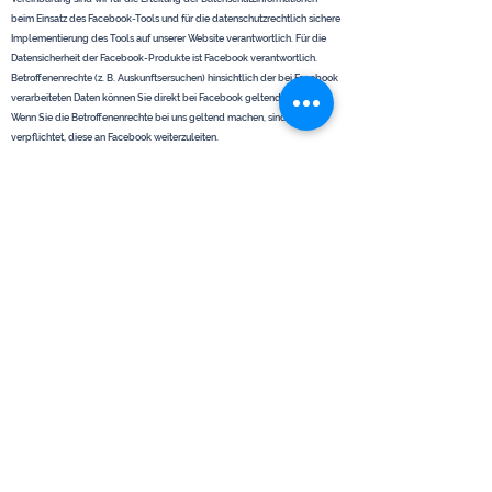
beim Einsatz des Facebook-Tools und für die datenschutzrechtlich sichere
Implementierung des Tools auf unserer Website verantwortlich. Für die
Datensicherheit der Facebook-Produkte ist Facebook verantwortlich.
Betroffenenrechte (z. B. Auskunftsersuchen) hinsichtlich der bei Facebook
verarbeiteten Daten können Sie direkt bei Facebook geltend machen.
Wenn Sie die Betroffenenrechte bei uns geltend machen, sind wir
verpflichtet, diese an Facebook weiterzuleiten.
Die Datenübertragung in die USA wird auf die Standardvertragsklauseln
der EU-Kommission gestützt. Details finden Sie hier:
https://www.facebook.com/legal/EU_data_transfer_addendum
,
https://de-de.facebook.com/help/566994660333381
und
https://www.facebook.com/policy.php
.
6. Newsletter
Newsletter­daten
Wenn Sie den auf der Website angebotenen Newsletter beziehen
möchten, benötigen wir von Ihnen eine E-Mail-Adresse sowie
Informationen, welche uns die Überprüfung gestatten, dass Sie der
Inhaber der angegebenen E-Mail-Adresse sind und mit dem Empfang
des Newsletters einverstanden sind. Weitere Daten werden nicht bzw. nur
auf freiwilliger Basis erhoben. Diese Daten verwenden wir ausschließlich
für den Versand der angeforderten Informationen und geben diese nicht
an Dritte weiter.