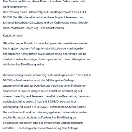
Eine Zusammenführung dieser Daten mit anderen Datenquellen wird
nicht vorgenommen.
Die Erfassung dieser Daten erfolgt auf Grundlage von Art. 6 Abs. 1 lit. f
DSGVO. Der Websitebetreiber hat ein berechtigtes Interesse an der
technisch fehlerfreien Darstellung und der Optimierung seiner Website –
hierzu müssen die Server-Log-Files erfasst werden.
Kontaktformular
Wenn Sie uns per Kontaktformular Anfragen zukommen lassen, werden
Ihre Angaben aus dem Anfrageformular inklusive der von Ihnen dort
angegebenen Kontaktdaten zwecks Bearbeitung der Anfrage und für
den Fall von Anschlussfragen bei uns gespeichert. Diese Daten geben wir
nicht ohne Ihre Einwilligung weiter.
Die Verarbeitung dieser Daten erfolgt auf Grundlage von Art. 6 Abs. 1 lit. b
DSGVO, sofern Ihre Anfrage mit der Erfüllung eines Vertrags
zusammenhängt oder zur Durchführung vorvertraglicher Maßnahmen
erforderlich ist. In allen übrigen Fällen beruht die Verarbeitung auf
unserem berechtigten Interesse an der effektiven Bearbeitung der an uns
gerichteten Anfragen (Art. 6 Abs. 1 lit. f DSGVO) oder auf Ihrer
Einwilligung (Art. 6 Abs. 1 lit. a DSGVO) sofern diese abgefragt wurde.
Die von Ihnen im Kontaktformular eingegebenen Daten verbleiben bei
uns, bis Sie uns zur Löschung auffordern, Ihre Einwilligung zur
Speicherung widerrufen oder der Zweck für die Datenspeicherung
entfällt (z. B. nach abgeschlossener Bearbeitung Ihrer Anfrage).