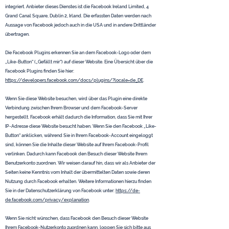
integriert. Anbieter dieses Dienstes ist die Facebook Ireland Limited, 4
Grand Canal Square, Dublin 2, Irland. Die erfassten Daten werden nach
Aussage von Facebook jedoch auch in die USA und in andere Drittländer
übertragen.
Die Facebook Plugins erkennen Sie an dem Facebook-Logo oder dem
„Like-Button“ („Gefällt mir“) auf dieser Website. Eine Übersicht über die
Facebook Plugins finden Sie hier:
https://developers.facebook.com/docs/plugins/?locale=de_DE
.
Wenn Sie diese Website besuchen, wird über das Plugin eine direkte
Verbindung zwischen Ihrem Browser und dem Facebook-Server
hergestellt. Facebook erhält dadurch die Information, dass Sie mit Ihrer
IP-Adresse diese Website besucht haben. Wenn Sie den Facebook „Like-
Button“ anklicken, während Sie in Ihrem Facebook-Account eingeloggt
sind, können Sie die Inhalte dieser Website auf Ihrem Facebook-Profil
verlinken. Dadurch kann Facebook den Besuch dieser Website Ihrem
Benutzerkonto zuordnen. Wir weisen darauf hin, dass wir als Anbieter der
Seiten keine Kenntnis vom Inhalt der übermittelten Daten sowie deren
Nutzung durch Facebook erhalten. Weitere Informationen hierzu finden
Sie in der Datenschutzerklärung von Facebook unter:
https://de-
de.facebook.com/privacy/explanation
.
Wenn Sie nicht wünschen, dass Facebook den Besuch dieser Website
Ihrem Facebook-Nutzerkonto zuordnen kann, loggen Sie sich bitte aus