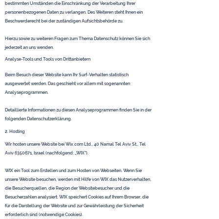
bestimmten Umständen die Einschränkung der Verarbeitung Ihrer
personenbezogenen Daten zu verlangen. Des Weiteren steht Ihnen ein
Beschwerderecht bei der zuständigen Aufsichtsbehörde zu.
Hierzu sowie zu weiteren Fragen zum Thema Datenschutz können Sie sich
jederzeit an uns wenden.
Analyse-Tools und Tools von Dritt­anbietern
Beim Besuch dieser Website kann Ihr Surf-Verhalten statistisch
ausgewertet werden. Das geschieht vor allem mit sogenannten
Analyseprogrammen.
Detaillierte Informationen zu diesen Analyseprogrammen finden Sie in der
folgenden Datenschutzerklärung.
2. Hosting
Wir hosten unsere Website bei Wix.com Ltd., 40 Namal Tel Aviv St., Tel
Aviv
6350671
, Israel (nachfolgend: „WIX“).
WIX ein Tool zum Erstellen und zum Hosten von Webseiten. Wenn Sie
unsere Website besuchen, werden mit Hilfe von WIX das Nutzerverhalten,
die Besucherquellen, die Region der Websitebesucher und die
Besucherzahlen analysiert. WIX speichert Cookies auf Ihrem Browser, die
für die Darstellung der Website und zur Gewährleistung der Sicherheit
erforderlich sind (notwendige Cookies).