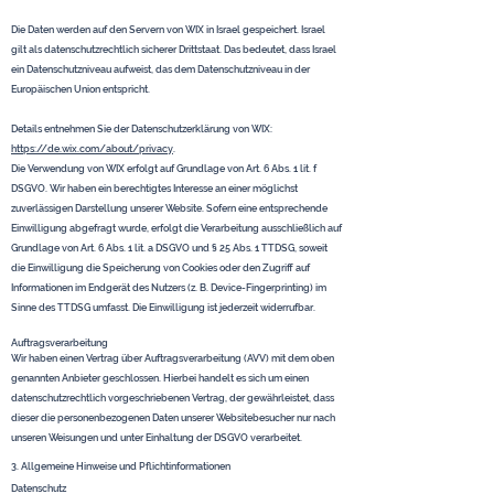
Die Daten werden auf den Servern von WIX in Israel gespeichert. Israel
gilt als datenschutzrechtlich sicherer Drittstaat. Das bedeutet, dass Israel
ein Datenschutzniveau aufweist, das dem Datenschutzniveau in der
Europäischen Union entspricht.
Details entnehmen Sie der Datenschutzerklärung von WIX:
https://de.wix.com/about/privacy
.
Die Verwendung von WIX erfolgt auf Grundlage von Art. 6 Abs. 1 lit. f
DSGVO. Wir haben ein berechtigtes Interesse an einer möglichst
zuverlässigen Darstellung unserer Website. Sofern eine entsprechende
Einwilligung abgefragt wurde, erfolgt die Verarbeitung ausschließlich auf
Grundlage von Art. 6 Abs. 1 lit. a DSGVO und § 25 Abs. 1 TTDSG, soweit
die Einwilligung die Speicherung von Cookies oder den Zugriff auf
Informationen im Endgerät des Nutzers (z. B. Device-Fingerprinting) im
Sinne des TTDSG umfasst. Die Einwilligung ist jederzeit widerrufbar.
Auftragsverarbeitung
Wir haben einen Vertrag über Auftragsverarbeitung (AVV) mit dem oben
genannten Anbieter geschlossen. Hierbei handelt es sich um einen
datenschutzrechtlich vorgeschriebenen Vertrag, der gewährleistet, dass
dieser die personenbezogenen Daten unserer Websitebesucher nur nach
unseren Weisungen und unter Einhaltung der DSGVO verarbeitet.
3. Allgemeine Hinweise und Pflicht­informationen
Datenschutz