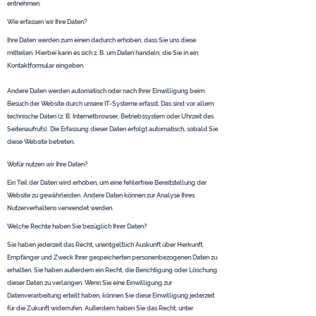
entnehmen.
Wie erfassen wir Ihre Daten?
Ihre Daten werden zum einen dadurch erhoben, dass Sie uns diese
mitteilen. Hierbei kann es sich z. B. um Daten handeln, die Sie in ein
Kontaktformular eingeben.
Andere Daten werden automatisch oder nach Ihrer Einwilligung beim
Besuch der Website durch unsere IT-Systeme erfasst. Das sind vor allem
technische Daten (z. B. Internetbrowser, Betriebssystem oder Uhrzeit des
Seitenaufrufs). Die Erfassung dieser Daten erfolgt automatisch, sobald Sie
diese Website betreten.
Wofür nutzen wir Ihre Daten?
Ein Teil der Daten wird erhoben, um eine fehlerfreie Bereitstellung der
Website zu gewährleisten. Andere Daten können zur Analyse Ihres
Nutzerverhaltens verwendet werden.
Welche Rechte haben Sie bezüglich Ihrer Daten?
Sie haben jederzeit das Recht, unentgeltlich Auskunft über Herkunft,
Empfänger und Zweck Ihrer gespeicherten personenbezogenen Daten zu
erhalten. Sie haben außerdem ein Recht, die Berichtigung oder Löschung
dieser Daten zu verlangen. Wenn Sie eine Einwilligung zur
Datenverarbeitung erteilt haben, können Sie diese Einwilligung jederzeit
für die Zukunft widerrufen. Außerdem haben Sie das Recht, unter