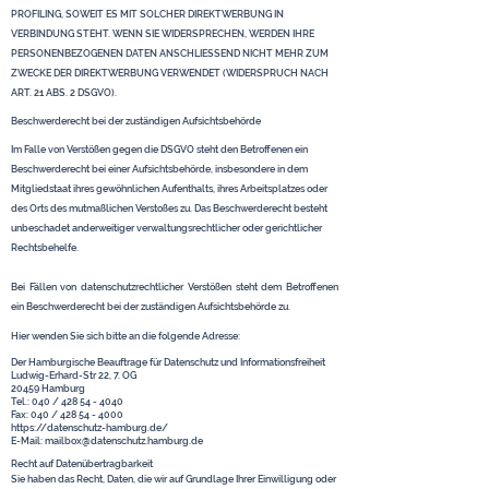
PROFILING, SOWEIT ES MIT SOLCHER DIREKTWERBUNG IN
VERBINDUNG STEHT. WENN SIE WIDERSPRECHEN, WERDEN IHRE
PERSONENBEZOGENEN DATEN ANSCHLIESSEND NICHT MEHR ZUM
ZWECKE DER DIREKTWERBUNG VERWENDET (WIDERSPRUCH NACH
ART. 21 ABS. 2 DSGVO).
Beschwerde­recht bei der zuständigen Aufsichts­behörde
Im Falle von Verstößen gegen die DSGVO steht den Betroffenen ein
Beschwerderecht bei einer Aufsichtsbehörde, insbesondere in dem
Mitgliedstaat ihres gewöhnlichen Aufenthalts, ihres Arbeitsplatzes oder
des Orts des mutmaßlichen Verstoßes zu. Das Beschwerderecht besteht
unbeschadet anderweitiger verwaltungsrechtlicher oder gerichtlicher
Rechtsbehelfe.
Bei Fällen von datenschutzrechtlicher Verstößen steht dem Betroffenen
ein Beschwerderecht bei der zuständigen Aufsichtsbehörde zu.
Hier wenden Sie sich bitte an die folgende Adresse:
Der Hamburgische Beauftrage für Datenschutz und Informationsfreiheit
Ludwig-Erhard-Str 22, 7. OG
20459 Hamburg
Tel.: 040 / 428 54 - 4040
Fax: 040 / 428 54 - 4000
https://datenschutz-hamburg.de/
E-Mail: mailbox@datenschutz.hamburg.de
Recht auf Daten­übertrag­barkeit
Sie haben das Recht, Daten, die wir auf Grundlage Ihrer Einwilligung oder