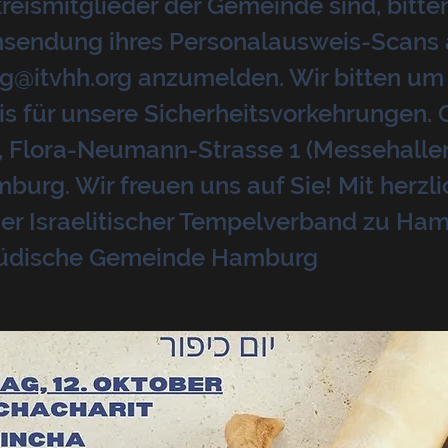
eismitglieder der Gemeinde sind, bitten 
insendung ihres Personalausweis-Scans 
g@itvhh.org
anzumelden. Wir bitten um
s für unsere Sicherheitsvorkehrungen. O
 Flora-Neumann-Strasse 1 (Messehallen,
urg. Wir freuen uns auf Sie! Mit herzl
er Israelitischer Tempelverband zu Ham
Jüdische Gemeinde Hamburg