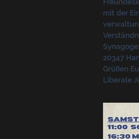
Freundeskr
mit der E
verwaltun
Verständni
Synagoge,
20347 Hamb
Grüßen Eu
Liberale 