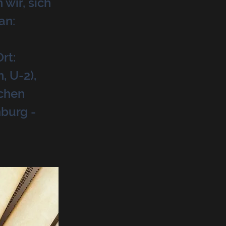
wir, sich
an:
rt:
 U-2),
ichen
burg -