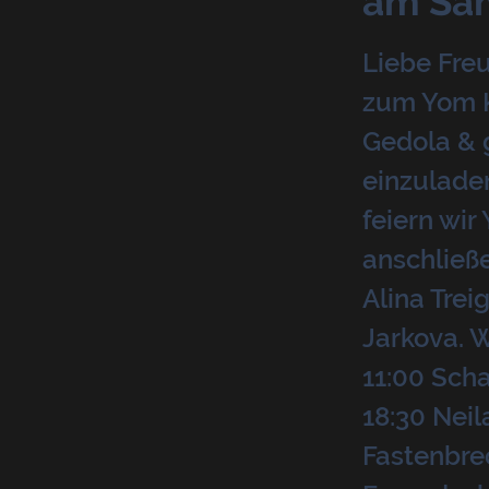
am Sam
Liebe Freu
zum Yom Ki
Gedola & 
einzulade
feiern wi
anschließ
Alina Trei
Jarkova. W
11:00 Sch
18:30 Nei
Fastenbrec