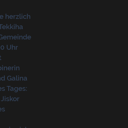
e herzlich
 Tekkiha
 Gemeinde
00 Uhr
t
inerin
nd Galina
es Tages:
Jiskor
es